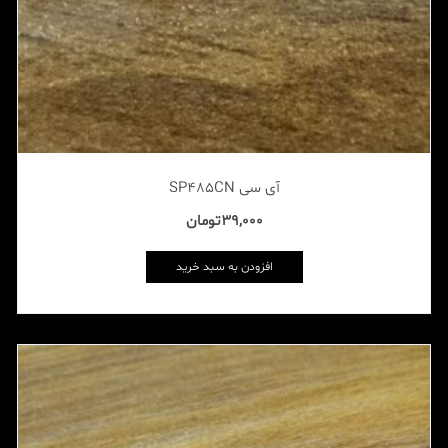
آی سی SP485CN
39,000
تومان
افزودن به سبد خرید