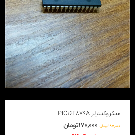
میکروکنترلر PIC16F876A
170,000
تومان
185,000
تومان