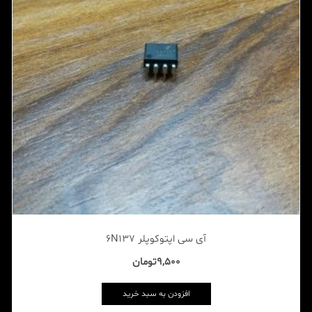
آی سی اپتوکوپلر 6N137
9,500
تومان
افزودن به سبد خرید