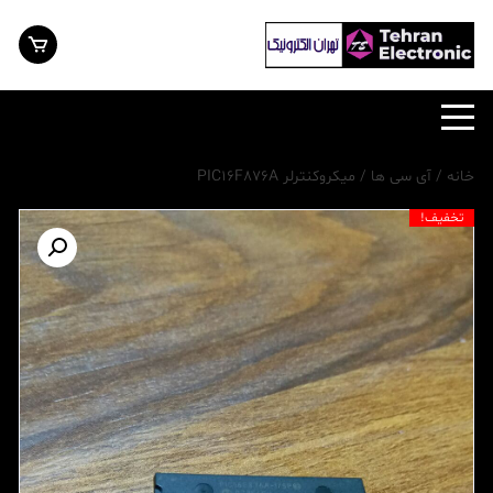
رش
ه
حتوا
خانه
/
آی سی ها
/ میکروکنترلر PIC16F876A
تخفیف!