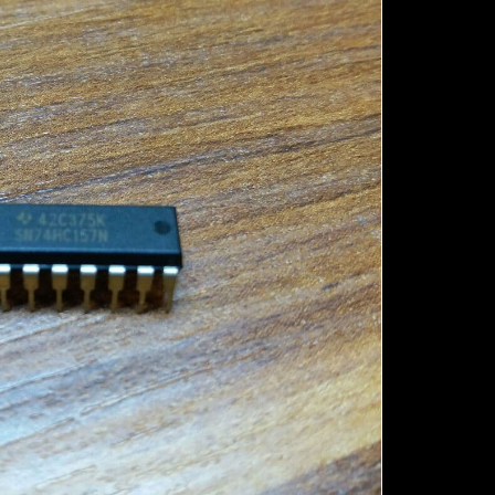
آی
سی
74HC157
عدد