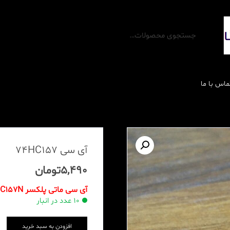
ماس با ما
آی سی 74HC157
5,490
تومان
رله ها
آی سی ماتی پلکسر 74HC157N اورجینال
10 عدد در انبار
محافظ برق و تجهیزات
افزودن به سبد خرید