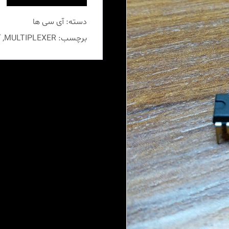
ترانزیستور و ماسفت ها
دسته:
آی سی ها
آی سی ها
برچسب:
MULTIPLEXER
,
آ
دیود ها
قطعات خاص الکترونیکی
سایر محصولات
ماژول آمپلی فایر