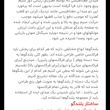
میدان مغناطیسی که توسط آهنربای رینگی دور سیم
پیچ وجود دارد فرا گرفته است بدیهی است که برخورد
این دو میدا ن مغناطیسی مانند نزدیک کردن دو قطب
آهنربا که موجب دفع یا جذب قطبها میشود موجب
حرکت سیم پیچ به بالا و پایین شده و لرزش ایجاد شده
به صفحه بلندگو منتقل شده و این انرژی باعث لرزش
مولکولهای هوا و در نتیجه دوباره سیگنال صوتی بازیابی
می شود وصدا شنیده می شود .
بلندگوها انواع مختلفی دارند که هر کدام برای پخش بازه
فرکانسی خاصی طراحی شده اند. بطور کلی بلندگوها به
سه دسته ووفر ( برای فرکانسهای پایین) ، میدرنج (برای
فرکانسهای میانی) و تیوتر(برای فرکانسهای بالا) تقسیم
بندی می شوند که سعی می کنیم هر کدام از این بلنگوها
را به صورت جداگانه در یک مقاله تشریح کنیم.
البته یک دسته از بلندگوها به صورت فول رنج طراحی
شده اند که قادر به پخش تمام فرکانسها
می باشند ، اما برای شنیدن یک صدای ایده ال استفاده
باید از مجموعه بلندگوها استفاده کرد.
ساختار بلندگو
یک بلندگو به سه بخش تقسیم می شود :