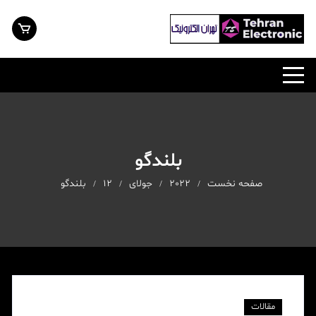
رش
ه
حتوا
بلندگو
صفحه نخست
2022
جولای
12
بلندگو
مقالات