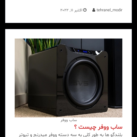
tehranel_modir
اکتبر 11, 2022
ساب ووفر
ساب ووفر چیست ؟
بلندگو ها به طور کلی به سه دسته ووفر میدرنج و تیوتر