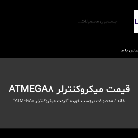
ماس با ما
قیمت میکروکنترلر ATMEGA8
خانه
/ محصولات برچسب خورده “قیمت میکروکنترلر ATMEGA8”
رله ها
محافظ برق و تجهیزات