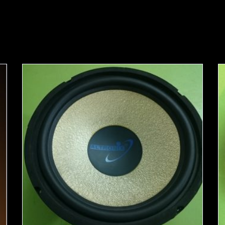
ترانزیستور و ماسفت ها
آی سی ها
دیود ها
قطعات خاص الکترونیکی
سایر محصولات
ماژول آمپلی فایر