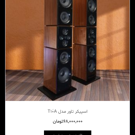
اسپیکر تاور مدل T10َA
68,000,000
تومان