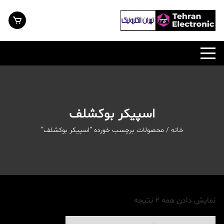
رش
ه
حتوا
اسپیکر بوکشلف
خانه
/ محصولات برچسب خورده “اسپیکر بوکشلف”
نمایش دادن همه 2 نتیجه