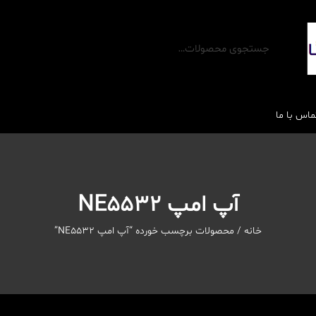
ماس با ما
آپ امپ NE5532
خانه
/ محصولات برچسب خورده “آپ امپ NE5532”
رله ها
محافظ برق و تجهیزات