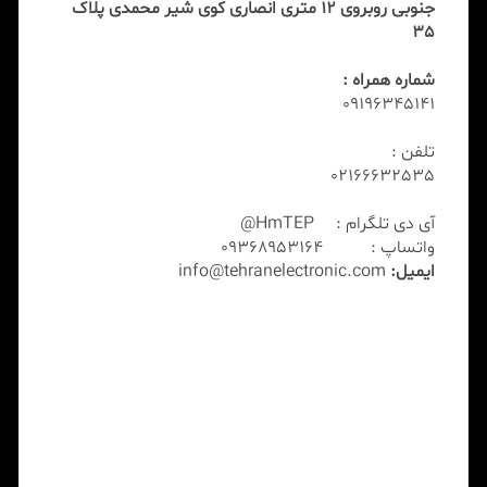
جنوبی روبروی 12 متری انصاری کوی شیر محمدی پلاک
35
شماره همراه :
09196345141
تلفن :
02166632535
آی دی تلگرام : HmTEP@
واتساپ : 09368953164
ایمیل:
info@tehranelectronic.com